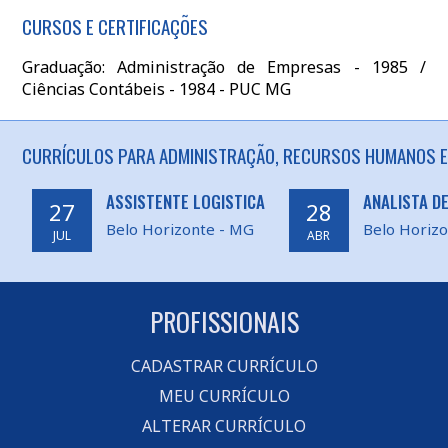
CURSOS E CERTIFICAÇÕES
Graduação: Administração de Empresas - 1985 /
Ciências Contábeis - 1984 - PUC MG
CURRÍCULOS PARA ADMINISTRAÇÃO, RECURSOS HUMANOS EM
ASSISTENTE LOGISTICA
ANALISTA D
27
28
Belo Horizonte - MG
Belo Horiz
JUL
ABR
PROFISSIONAIS
CADASTRAR CURRÍCULO
MEU CURRÍCULO
ALTERAR CURRÍCULO