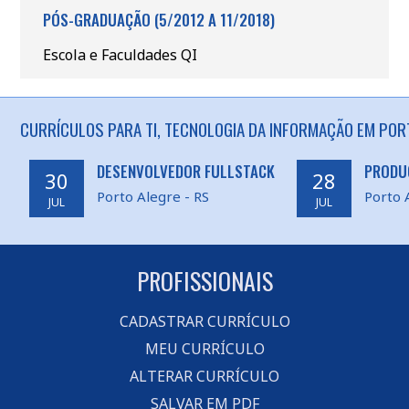
PÓS-GRADUAÇÃO (5/2012 A 11/2018)
Escola e Faculdades QI
CURRÍCULOS PARA TI, TECNOLOGIA DA INFORMAÇÃO EM POR
DESENVOLVEDOR FULLSTACK
PRODU
30
28
Porto Alegre - RS
Porto 
JUL
JUL
PROFISSIONAIS
CADASTRAR CURRÍCULO
MEU CURRÍCULO
ALTERAR CURRÍCULO
SALVAR EM PDF