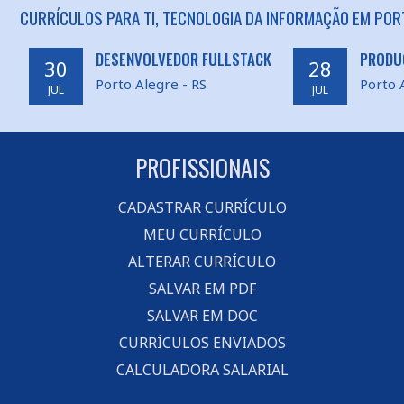
CURRÍCULOS PARA TI, TECNOLOGIA DA INFORMAÇÃO EM POR
DESENVOLVEDOR FULLSTACK
PRODU
30
28
Porto Alegre - RS
Porto 
JUL
JUL
PROFISSIONAIS
CADASTRAR CURRÍCULO
MEU CURRÍCULO
ALTERAR CURRÍCULO
SALVAR EM PDF
SALVAR EM DOC
CURRÍCULOS ENVIADOS
CALCULADORA SALARIAL