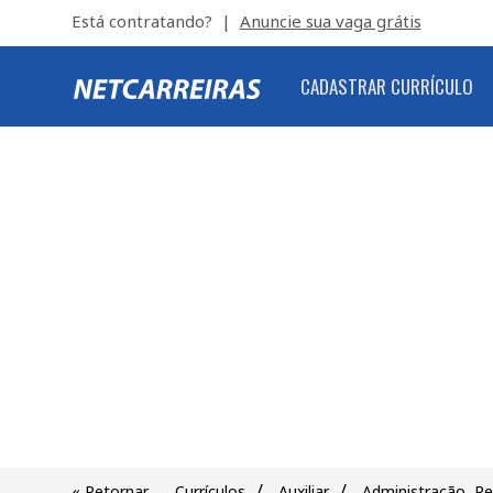
Está contratando? |
Anuncie sua vaga grátis
CADASTRAR CURRÍCULO
/
/
« Retornar
Currículos
Auxiliar
Administração, R