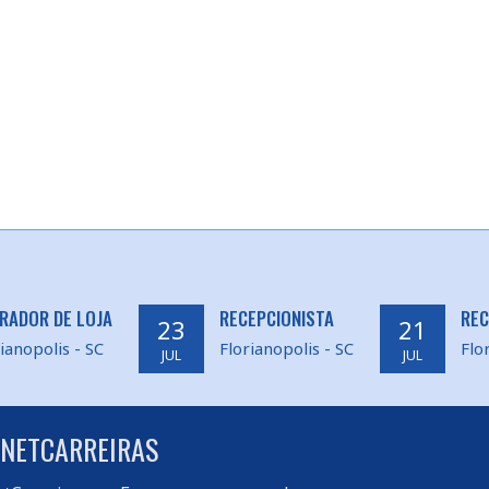
RADOR DE LOJA
RECEPCIONISTA
REC
23
21
ianopolis - SC
Florianopolis - SC
Flo
JUL
JUL
 NETCARREIRAS