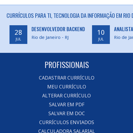
CURRÍCULOS PARA TI, TECNOLOGIA DA INFORMAÇÃO EM RIO D
DESENVOLVEDOR BACKEND
ANALISTA
28
10
Rio de Janeiro - RJ
Rio de Ja
JUL
JUL
PROFISSIONAIS
CADASTRAR CURRÍCULO
MEU CURRÍCULO
ALTERAR CURRÍCULO
SALVAR EM PDF
SALVAR EM DOC
CURRÍCULOS ENVIADOS
CALCULADORA SALARIAL