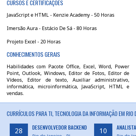
CURSOS E CERTIFICAÇÕES
JavaScript e HTML - Kenzie Academy - 50 Horas
Imersão Aura - Estácio De Sá - 80 Horas
Projeto Excel - 20 Horas
CONHECIMENTOS GERAIS
Habilidades com Pacote Office, Excel, Word, Power
Point, Outlook, Windows, Editor de Fotos, Editor de
Vídeos, Editor de texto, Auxiliar administrativo,
informática, microinformática, JavaScript, HTML e
vendas.
CURRÍCULOS PARA TI, TECNOLOGIA DA INFORMAÇÃO EM RIO D
DESENVOLVEDOR BACKEND
ANALISTA
28
10
Rio de Janeiro - RJ
Rio de Ja