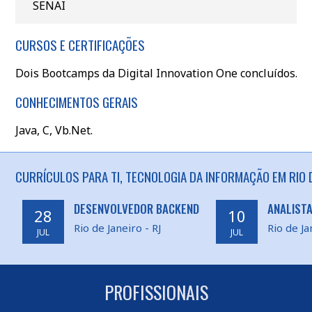
SENAI
CURSOS E CERTIFICAÇÕES
Dois Bootcamps da Digital Innovation One concluídos.
CONHECIMENTOS GERAIS
Java, C, Vb.Net.
CURRÍCULOS PARA TI, TECNOLOGIA DA INFORMAÇÃO EM RIO D
DESENVOLVEDOR BACKEND
ANALISTA
28
10
Rio de Janeiro - RJ
Rio de Ja
JUL
JUL
PROFISSIONAIS