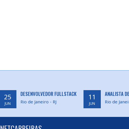
DESENVOLVEDOR FULLSTACK
ANALISTA D
25
11
Rio de Janeiro - RJ
Rio de Janei
JUN
JUN
 NETCARREIRAS