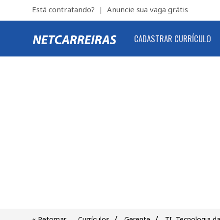
Está contratando? |
Anuncie sua vaga grátis
CADASTRAR CURRÍCULO
/
/
« Retornar
Currículos
Gerente
TI, Tecnologia d