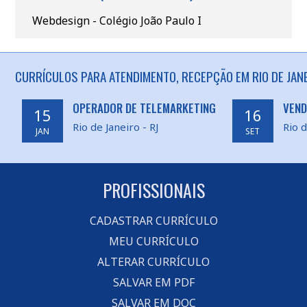
Webdesign - Colégio João Paulo I
CURRÍCULOS PARA ATENDIMENTO, RECEPÇÃO EM RIO DE JANE
OPERADOR DE TELEMARKETING
VEND
15
16
Rio de Janeiro - RJ
Rio d
JAN
SET
PROFISSIONAIS
CADASTRAR CURRÍCULO
MEU CURRÍCULO
ALTERAR CURRÍCULO
SALVAR EM PDF
SALVAR EM DOC