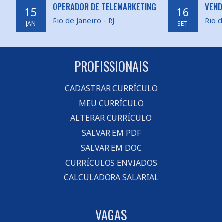
OPERADOR DE TELEMARKETING
VEND
15
16
Rio de Janeiro - RJ
Rio d
JAN
SET
PROFISSIONAIS
CADASTRAR CURRÍCULO
MEU CURRÍCULO
ALTERAR CURRÍCULO
SALVAR EM PDF
SALVAR EM DOC
CURRÍCULOS ENVIADOS
CALCULADORA SALARIAL
VAGAS