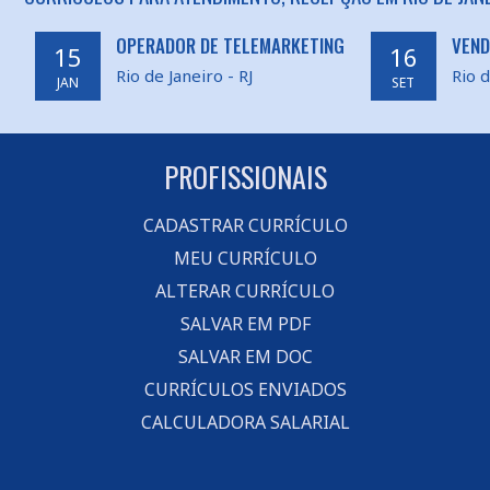
OPERADOR DE TELEMARKETING
VEND
15
16
Rio de Janeiro - RJ
Rio d
JAN
SET
PROFISSIONAIS
CADASTRAR CURRÍCULO
MEU CURRÍCULO
ALTERAR CURRÍCULO
SALVAR EM PDF
SALVAR EM DOC
CURRÍCULOS ENVIADOS
CALCULADORA SALARIAL