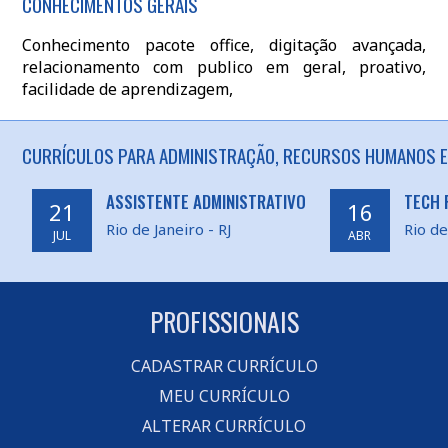
CONHECIMENTOS GERAIS
Conhecimento pacote office, digitação avançada,
relacionamento com publico em geral, proativo,
facilidade de aprendizagem,
CURRÍCULOS PARA ADMINISTRAÇÃO, RECURSOS HUMANOS EM 
ASSISTENTE ADMINISTRATIVO
TECH 
21
16
Rio de Janeiro - RJ
Rio de
JUL
ABR
PROFISSIONAIS
CADASTRAR CURRÍCULO
MEU CURRÍCULO
ALTERAR CURRÍCULO