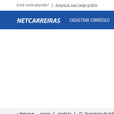
Está contratando? |
Anuncie sua vaga grátis
CADASTRAR CURRÍCULO
/
/
« Retornar
Vagas
Analista
TI, Tecnologia da I