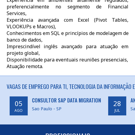
Experiência em ambientes altamente regulados,
preferencialmente no segmento de Financial
Services,
Experiência avançada com Excel (Pivot Tables,
VLOOKUPs e Macros),
Conhecimentos em SQL e princípios de modelagem de
banco de dados,
Imprescindível inglês avançado para atuação em
projeto global,
Disponibilidade para eventuais reuniões presenciais,
Atuação remota.
VAGAS DE EMPREGO PARA TI, TECNOLOGIA DA INFORMAÇÃO E
CONSULTOR SAP DATA MIGRATION
A
05
28
Sao Paulo - SP
Sa
AGO
JUL