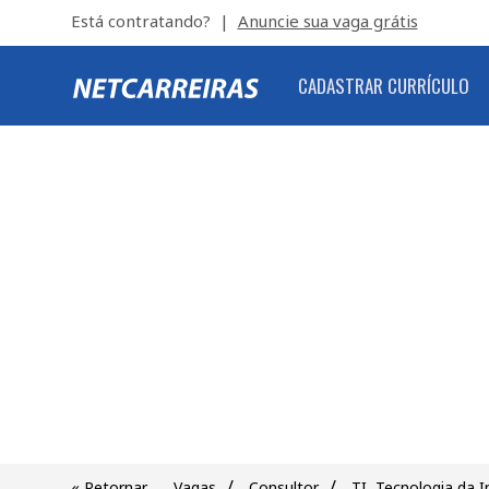
Está contratando? |
Anuncie sua vaga grátis
CADASTRAR CURRÍCULO
/
/
« Retornar
Vagas
Consultor
TI, Tecnologia da 