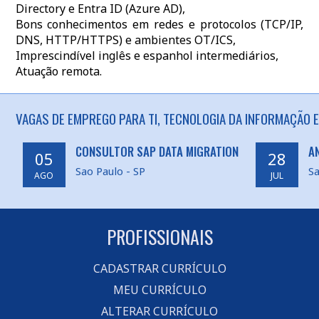
Directory e Entra ID (Azure AD),
Bons conhecimentos em redes e protocolos (TCP/IP,
DNS, HTTP/HTTPS) e ambientes OT/ICS,
Imprescindível inglês e espanhol intermediários,
Atuação remota.
VAGAS DE EMPREGO PARA TI, TECNOLOGIA DA INFORMAÇÃO E
CONSULTOR SAP DATA MIGRATION
A
05
28
Sao Paulo - SP
Sa
AGO
JUL
PROFISSIONAIS
CADASTRAR CURRÍCULO
MEU CURRÍCULO
ALTERAR CURRÍCULO