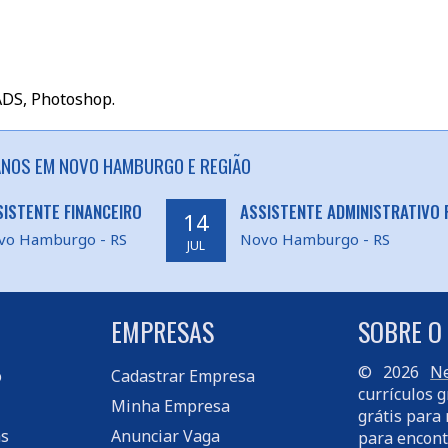
ADS, Photoshop.
NOS EM NOVO HAMBURGO E REGIÃO
SISTENTE FINANCEIRO
ASSISTENTE ADMINISTRATIVO 
14
vo Hamburgo - RS
Novo Hamburgo - RS
JUL
EMPRESAS
SOBRE O
© 2026
Ne
o
Cadastrar Empresa
currículos g
Minha Empresa
grátis para 
s
Anunciar Vaga
para encont