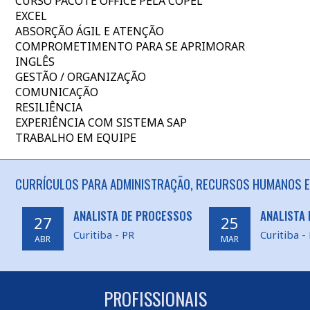
CURSO PACOTE OFFICE PELA COPEL
EXCEL
ABSORÇÃO ÁGIL E ATENÇÃO
COMPROMETIMENTO PARA SE APRIMORAR
INGLÊS
GESTÃO / ORGANIZAÇÃO
COMUNICAÇÃO
RESILIÊNCIA
EXPERIÊNCIA COM SISTEMA SAP
TRABALHO EM EQUIPE
CURRÍCULOS PARA ADMINISTRAÇÃO, RECURSOS HUMANOS EM
ANALISTA DE PROCESSOS
ANALISTA 
27
25
Curitiba - PR
Curitiba -
ABR
MAR
PROFISSIONAIS