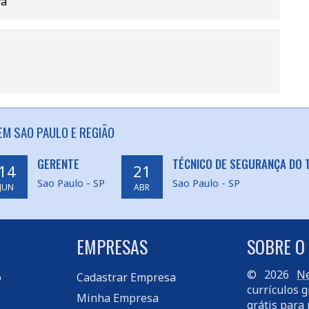
va
EM SAO PAULO E REGIÃO
GERENTE
TÉCNICO DE SEGURANÇA DO
14
21
Sao Paulo - SP
Sao Paulo - SP
JUN
ABR
EMPRESAS
SOBRE O
© 2026
Ne
o
Cadastrar Empresa
currículos g
Minha Empresa
grátis para 