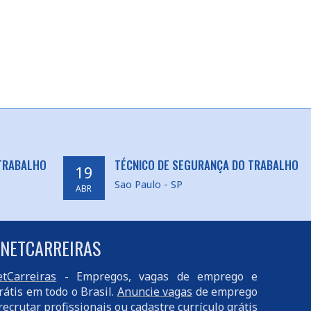
 TRABALHO
TÉCNICO DE SEGURANÇA DO TRABALHO
19
Sao Paulo - SP
ABR
 NETCARREIRAS
tCarreiras
- Empregos, vagas de emprego e
rátis em todo o Brasil.
Anuncie vagas
de emprego
recrutar profissionais ou
cadastre currículo
grátis