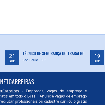
TÉCNICO DE SEGURANÇA DO TRABALHO
21
19
Sao Paulo - SP
ABR
ABR
 NETCARREIRAS
tCarreiras
- Empregos, vagas de emprego e
rátis em todo o Brasil.
Anuncie vagas
de emprego
recrutar profissionais ou
cadastre currículo
grátis