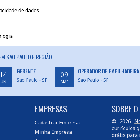
acidade de dados
ologia
EM SAO PAULO E REGIÃO
GERENTE
OPERADOR DE EMPILHADEIRA
14
09
Sao Paulo - SP
Sao Paulo - SP
JUN
MAI
EMPRESAS
SOBRE O
© 2026
Ne
o
Cadastrar Empresa
currículos g
Minha Empresa
grátis para 