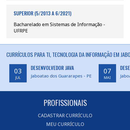
SUPERIOR (5/2013 A 6/2021)
Bacharelado em Sistemas de Informação -
UFRPE
CURRÍCULOS PARA TI, TECNOLOGIA DA INFORMAÇÃO EM JAB
DESENVOLVEDOR JAVA
DES
03
07
Jaboatao dos Guararapes - PE
Jabo
JUL
MAI
PROFISSIONAIS
CADASTRAR CURRÍCULO
MEU CURRÍCULO