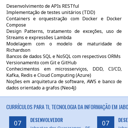
Desenvolvimento de APIs RESTful
Implementação de testes unitários (TDD)
Containers e orquestração com Docker e Docker
Compose
Design Patterns, tratamento de exceções, uso de
Streams e expressões Lambda
Modelagem com o modelo de maturidade de
Richardson
Bancos de dados SQL e NoSQL com respectivos ORMs
Versionamento com Git e GitHub
Conhecimentos em microsserviços, DDD, CI/CD,
Kafka, Redis e Cloud Computing (Azure)
Noções em arquitetura de software, AWS e banco de
dados orientado a grafos (Neo4j)
CURRÍCULOS PARA TI, TECNOLOGIA DA INFORMAÇÃO EM JAB
DESENVOLVEDOR
DESE
07
07
Jaboatao dos Guararapes - PE
Jabo