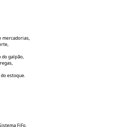
e mercadorias,
rte,
o do galpão,
regas,
do estoque.
Sistema FiFo.