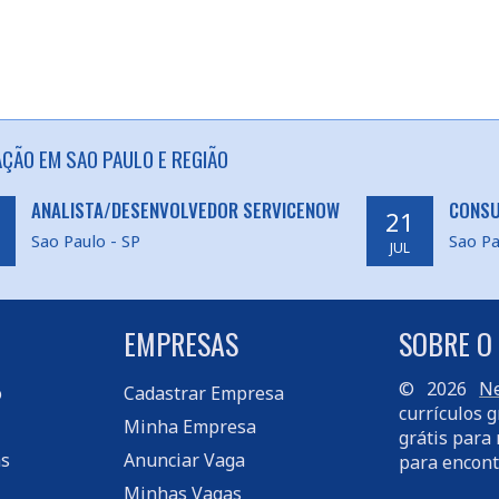
AÇÃO EM SAO PAULO E REGIÃO
ANALISTA/DESENVOLVEDOR SERVICENOW
CONSU
21
Sao Paulo - SP
Sao Pa
JUL
EMPRESAS
SOBRE O
© 2026
Ne
o
Cadastrar Empresa
currículos g
Minha Empresa
grátis para 
s
Anunciar Vaga
para encont
Minhas Vagas