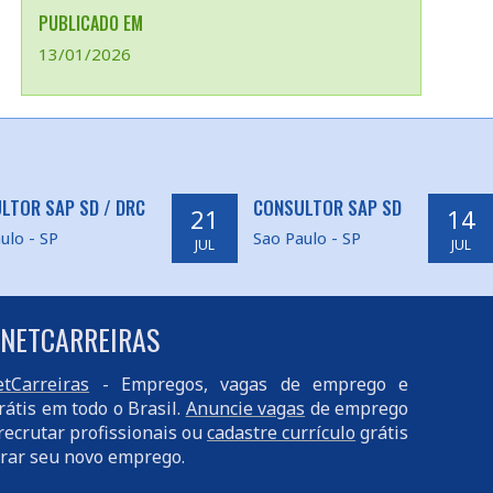
PUBLICADO EM
13/01/2026
LTOR SAP SD / DRC
CONSULTOR SAP SD
21
14
ulo - SP
Sao Paulo - SP
JUL
JUL
 NETCARREIRAS
tCarreiras
- Empregos, vagas de emprego e
rátis em todo o Brasil.
Anuncie vagas
de emprego
recrutar profissionais ou
cadastre currículo
grátis
rar seu novo emprego.