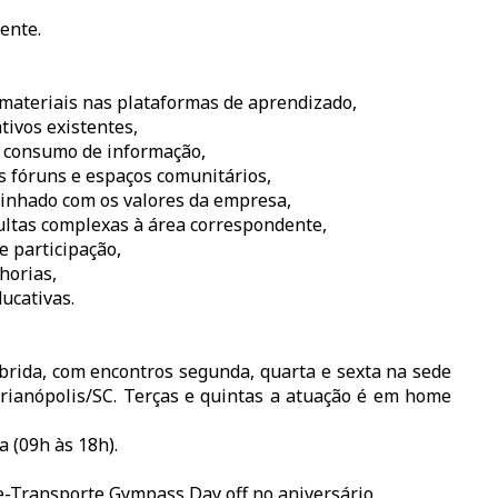
ente.
 materiais nas plataformas de aprendizado,
tivos existentes,
o consumo de informação,
s fóruns e espaços comunitários,
linhado com os valores da empresa,
ultas complexas à área correspondente,
 participação,
horias,
ucativas.
íbrida, com encontros segunda, quarta e sexta na sede
orianópolis/SC. Terças e quintas a atuação é em home
 (09h às 18h).
le-Transporte Gympass Day off no aniversário.