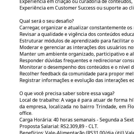
Experiência em criação ou curadoria de conteúdos,
Experiência em Customer Success ou suporte ao cli
Qual será o seu desafio?
Carregar, organizar e atualizar constantemente os
Revisar a qualidade e vigência dos conteúdos educa
Estruturar módulos de aprendizado para facilitar 
Moderar e gerenciar as interações dos usuários no
Manter um ambiente organizado, participativo e a
Responder dúvidas frequentes e redirecionar cons
Monitorar o desempenho dos conteúdos e o nível de
Recolher feedback da comunidade para propor mel
Registrar informações e evolução das interações ed
O que você precisa saber sobre essa vaga?
Local de trabalho: A vaga é para atuar de forma h
da empresa, localizada no bairro Trindade, em Fl
office.
Carga Horária: 40 horas semanais - Segunda a Sexta
Proposta Salarial: RS2.309,89 - CLT.
Benefícios: Vale-Alimentação (RS31,00/dia útil) Va