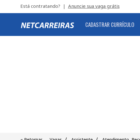
Está contratando? |
Anuncie sua vaga grátis
CADASTRAR CURRÍCULO
/
/
« Retornar
Vagas
Assistente
Atendimento, Rec