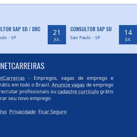
LTOR SAP SD / DRC
CONSULTOR SAP SD
21
14
ulo - SP
Sao Paulo - SP
JUL
JUL
 NETCARREIRAS
tCarreiras
- Empregos, vagas de emprego e
rátis em todo o Brasil.
Anuncie vagas
de emprego
recrutar profissionais ou
cadastre currículo
grátis
rar seu novo emprego.
Uso
Privacidade
Ficar Seguro