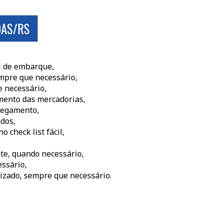
OAS/RS
al de embarque,
mpre que necessário,
 necessário,
mento das mercadorias,
rregamento,
ados,
o check list fácil,
nte, quando necessário,
ssário,
izado, sempre que necessário.