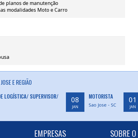
 de planos de manutenção
nas modalidades Moto e Carro
ousa
JOSE E REGIÃO
E LOGÍSTICA/ SUPERVISOR/
MOTORISTA
08
01
Sao Jose - SC
JAN
JAN
EMPRESAS
SOBRE O