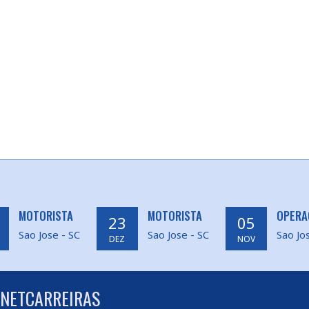
MOTORISTA
MOTORISTA
OPERA
23
05
Sao Jose - SC
Sao Jose - SC
Sao Jo
DEZ
NOV
 NETCARREIRAS