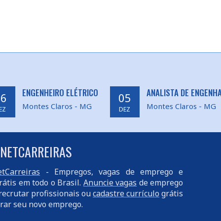
ENGENHEIRO ELÉTRICO
ANALISTA DE ENGENHA
26
05
Montes Claros - MG
Montes Claros - MG
EZ
DEZ
 NETCARREIRAS
tCarreiras
- Empregos, vagas de emprego e
rátis em todo o Brasil.
Anuncie vagas
de emprego
recrutar profissionais ou
cadastre currículo
grátis
rar seu novo emprego.