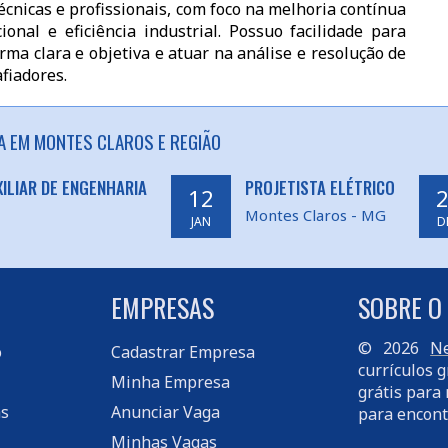
nicas e profissionais, com foco na melhoria contínua
onal e eficiência industrial. Possuo facilidade para
ma clara e objetiva e atuar na análise e resolução de
fiadores.
A EM MONTES CLAROS E REGIÃO
ILIAR DE ENGENHARIA
PROJETISTA ELÉTRICO
12
Montes Claros - MG
JAN
D
EMPRESAS
SOBRE O
© 2026
Ne
o
Cadastrar Empresa
currículos g
Minha Empresa
grátis para 
s
Anunciar Vaga
para encont
Minhas Vagas