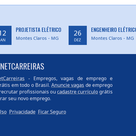
PROJETISTA ELÉTRICO
ENGENHEIRO ELÉTRIC
12
26
Montes Claros - MG
Montes Claros - MG
JAN
DEZ
 NETCARREIRAS
tCarreiras
- Empregos, vagas de emprego e
rátis em todo o Brasil.
Anuncie vagas
de emprego
recrutar profissionais ou
cadastre currículo
grátis
rar seu novo emprego.
Uso
Privacidade
Ficar Seguro