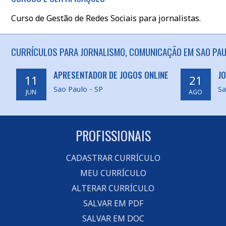
Curso de Gestão de Redes Sociais para jornalistas.
CURRÍCULOS PARA JORNALISMO, COMUNICAÇÃO EM SAO PAU
APRESENTADOR DE JOGOS ONLINE
JO
11
21
Sao Paulo - SP
Sa
JUN
AGO
PROFISSIONAIS
CADASTRAR CURRÍCULO
MEU CURRÍCULO
ALTERAR CURRÍCULO
SALVAR EM PDF
SALVAR EM DOC