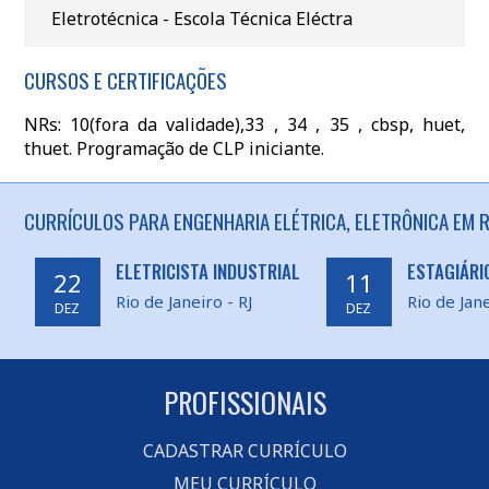
Eletrotécnica - Escola Técnica Eléctra
CURSOS E CERTIFICAÇÕES
NRs: 10(fora da validade),33 , 34 , 35 , cbsp, huet,
thuet. Programação de CLP iniciante.
CURRÍCULOS PARA ENGENHARIA ELÉTRICA, ELETRÔNICA EM RI
ELETRICISTA INDUSTRIAL
ESTAGIÁRI
22
11
Rio de Janeiro - RJ
Rio de Jane
DEZ
DEZ
PROFISSIONAIS
CADASTRAR CURRÍCULO
MEU CURRÍCULO