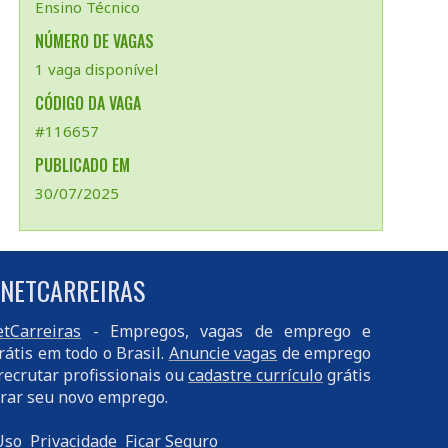
Ensino Técnico
NÚMERO DE VAGAS
1 vaga disponível
CÓDIGO DA VAGA
#116657
PUBLICADO EM
30/07/2025
 NETCARREIRAS
tCarreiras
- Empregos, vagas de emprego e
rátis em todo o Brasil.
Anuncie vagas
de emprego
recrutar profissionais ou
cadastre currículo
grátis
rar seu novo emprego.
Uso
Privacidade
Ficar Seguro