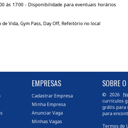
00 às 17:00 - Disponibilidade para eventuais horários
 de Vida, Gym Pass, Day Off, Refeitório no local
EMPRESAS
SOBRE O
© 2026
Ne
o
Cadastrar Empresa
currículos g
Minha Empresa
grátis para 
s
Anunciar Vaga
para encont
Minhas Vagas
Termos de 