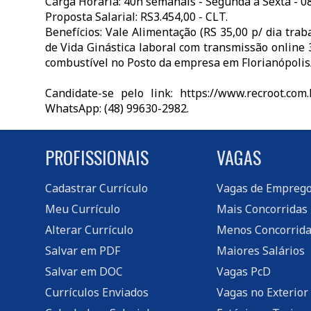
Carga Horária: 40h semanais - Segunda a Sexta - 0
Proposta Salarial: RS3.454,00 - CLT.
Benefícios: Vale Alimentação (RS 35,00 p/ dia tr
de Vida Ginástica laboral com transmissão online
combustível no Posto da empresa em Florianópoli
Candidate-se pelo link: https://www.recroot.co
WhatsApp: (48) 99630-2982.
PROFISSIONAIS
VAGAS
Cadastrar Currículo
Vagas de Empreg
Meu Currículo
Mais Concorridas
Alterar Currículo
Menos Concorrida
Salvar em PDF
Maiores Salários
Salvar em DOC
Vagas PcD
Currículos Enviados
Vagas no Exterior