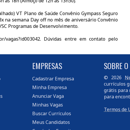
8h às 18h (Almoço de 12h às 13h30).
abalhado) VT Plano de Saúde Convênio Gympass Seguro
 3x na semana Day off no mês de aniversário Convênio
s/SC Programas de Desenvolvimento.
m.br/vagas?id003042. Dúvidas entre em contato pelo
EMPRESAS
SOBRE O
© 2026
Ne
o
Cadastrar Empresa
currículos g
Minha Empresa
grátis para 
s
Anunciar Vaga
para encont
Minhas Vagas
Termos de 
Buscar Currículos
Meus Candidatos