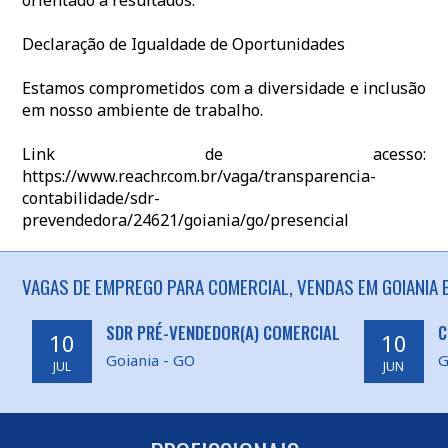
orientado a resultados.
Declaração de Igualdade de Oportunidades
Estamos comprometidos com a diversidade e inclusão
em nosso ambiente de trabalho.
Link de acesso:
https://www.reachr.com.br/vaga/transparencia-
contabilidade/sdr-
prevendedora/24621/goiania/go/presencial
VAGAS DE EMPREGO PARA COMERCIAL, VENDAS EM GOIANIA E
SDR PRÉ-VENDEDOR(A) COMERCIAL
C
10
10
Goiania - GO
G
JUL
JUN