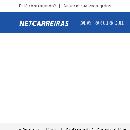
Está contratando? |
Anuncie sua vaga grátis
CADASTRAR CURRÍCULO
/
/
« Retornar
Vagas
Profissional
Comercial, Venda