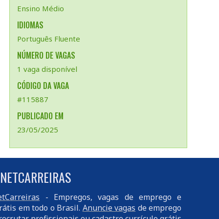
Ensino Médio
IDIOMAS
Português Fluente
NÚMERO DE VAGAS
1 vaga disponível
CÓDIGO DA VAGA
#115887
PUBLICADO EM
23/05/2025
 NETCARREIRAS
tCarreiras
- Empregos, vagas de emprego e
rátis em todo o Brasil.
Anuncie vagas
de emprego
recrutar profissionais ou
cadastre currículo
grátis