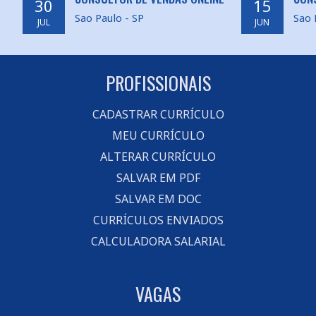
30
15
Sao Paulo - SP
Sao 
JUL
JUN
PROFISSIONAIS
CADASTRAR CURRÍCULO
MEU CURRÍCULO
ALTERAR CURRÍCULO
SALVAR EM PDF
SALVAR EM DOC
CURRÍCULOS ENVIADOS
CALCULADORA SALARIAL
VAGAS