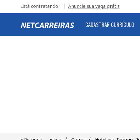
Está contratando? |
Anuncie sua vaga grátis
CADASTRAR CURRÍCULO
/
/
« Retornar
Vagas
Outros
Hotelaria, Turismo, R