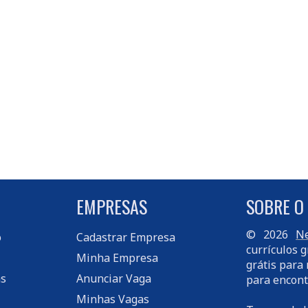
EMPRESAS
SOBRE O
© 2026
Ne
o
Cadastrar Empresa
currículos g
Minha Empresa
grátis para 
s
Anunciar Vaga
para encont
Minhas Vagas