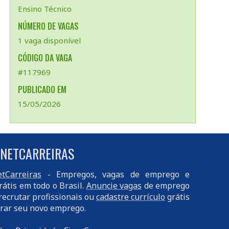
Ensino Técnico
NÚMERO DE VAGAS
1 vaga disponível
CÓDIGO DA VAGA
#117969
PUBLICADO EM
15/05/2026
 NETCARREIRAS
tCarreiras
- Empregos, vagas de emprego e
rátis em todo o Brasil.
Anuncie vagas
de emprego
recrutar profissionais ou
cadastre currículo
grátis
rar seu novo emprego.