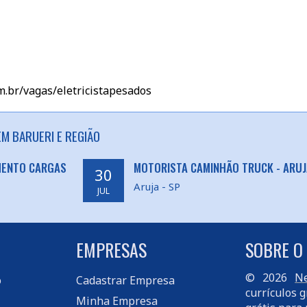
m.br/vagas/eletricistapesados
M BARUERI E REGIÃO
MENTO CARGAS
MOTORISTA CAMINHÃO TRUCK - ARUJ
30
Aruja - SP
JUL
EMPRESAS
SOBRE O
© 2026
Ne
o
Cadastrar Empresa
currículos g
Minha Empresa