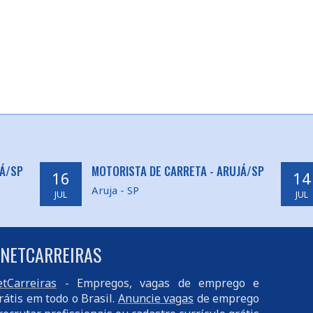
Á/SP
MOTORISTA DE CARRETA - ARUJÁ/SP
16
14
Aruja - SP
JUL
JUL
 NETCARREIRAS
tCarreiras
- Empregos, vagas de emprego e
rátis em todo o Brasil.
Anuncie vagas
de emprego