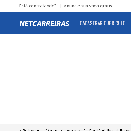
Está contratando? |
Anuncie sua vaga grátis
CADASTRAR CURRÍCULO
/
/
« Retornar
Vagas
Auxiliar
Contábil, Fiscal, Eco