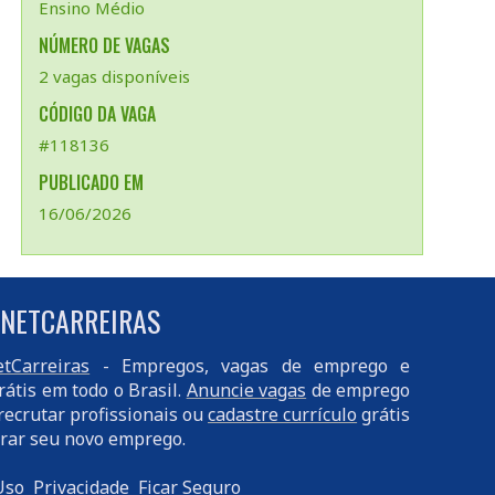
Ensino Médio
NÚMERO DE VAGAS
2 vagas disponíveis
CÓDIGO DA VAGA
#118136
PUBLICADO EM
16/06/2026
 NETCARREIRAS
tCarreiras
- Empregos, vagas de emprego e
rátis em todo o Brasil.
Anuncie vagas
de emprego
recrutar profissionais ou
cadastre currículo
grátis
rar seu novo emprego.
Uso
Privacidade
Ficar Seguro