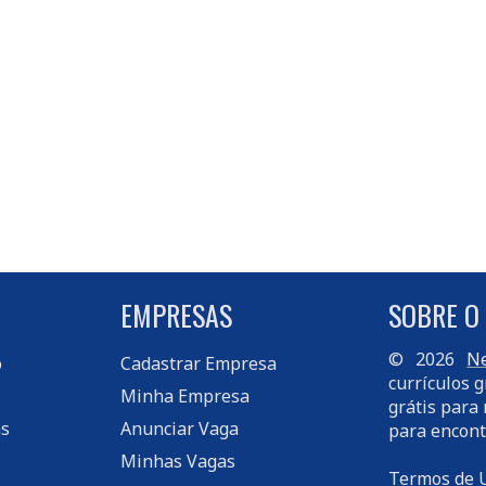
EMPRESAS
SOBRE O
© 2026
Ne
o
Cadastrar Empresa
currículos g
Minha Empresa
grátis para 
s
Anunciar Vaga
para encont
Minhas Vagas
Termos de 