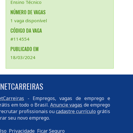
Ensino Técnico
NÚMERO DE VAGAS
1 vaga disponível
CÓDIGO DA VAGA
#114554
PUBLICADO EM
18/03/2024
 NETCARREIRAS
tCarreiras
- Empregos, vagas de emprego e
rátis em todo o Brasil.
Anuncie vagas
de emprego
recrutar profissionais ou
cadastre currículo
grátis
rar seu novo emprego.
Uso
Privacidade
Ficar Seguro