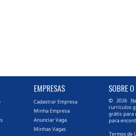
EMPRESAS
SOBRE O
© 2026
Ne
o
Cadastrar Empresa
currículos g
Minha Empresa
grátis para 
s
Anunciar Vaga
para encont
Minhas Vagas
Termos de 