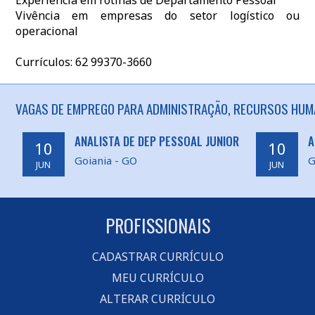
Experiência em rotinas de Departamento Pessoal
Vivência em empresas do setor logístico ou
operacional
Currículos: 62 99370-3660
VAGAS DE EMPREGO PARA ADMINISTRAÇÃO, RECURSOS HUMAN
ANALISTA DE DEP PESSOAL JUNIOR
A
10
10
Goiania - GO
G
JUN
JUN
PROFISSIONAIS
CADASTRAR CURRÍCULO
MEU CURRÍCULO
ALTERAR CURRÍCULO