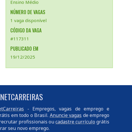
Ensino Médio
NÚMERO DE VAGAS
1 vaga disponível
CÓDIGO DA VAGA
#117311
PUBLICADO EM
19/12/2025
 NETCARREIRAS
tCarreiras
- Empregos, vagas de emprego e
rátis em todo o Brasil.
Anuncie vagas
de emprego
recrutar profissionais ou
cadastre currículo
grátis
rar seu novo emprego.