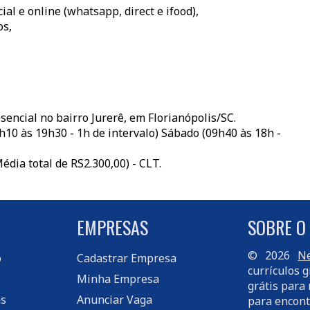
al e online (whatsapp, direct e ifood),
os,
sencial no bairro Jurerê, em Florianópolis/SC.
10 às 19h30 - 1h de intervalo) Sábado (09h40 às 18h -
édia total de RS2.300,00) - CLT.
EMPRESAS
SOBRE O
© 2026
Ne
o
Cadastrar Empresa
currículos g
Minha Empresa
grátis para 
s
Anunciar Vaga
para encont