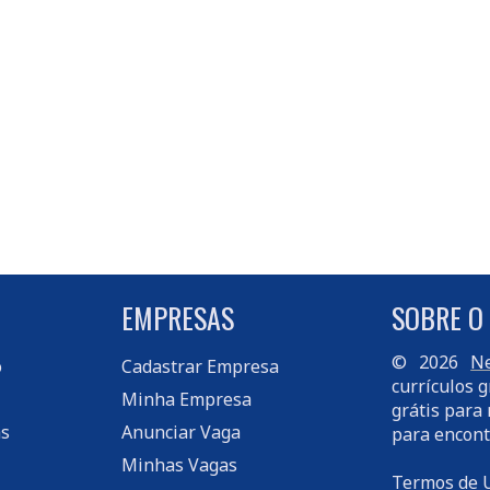
EMPRESAS
SOBRE O
© 2026
Ne
o
Cadastrar Empresa
currículos g
Minha Empresa
grátis para 
s
Anunciar Vaga
para encont
Minhas Vagas
Termos de 