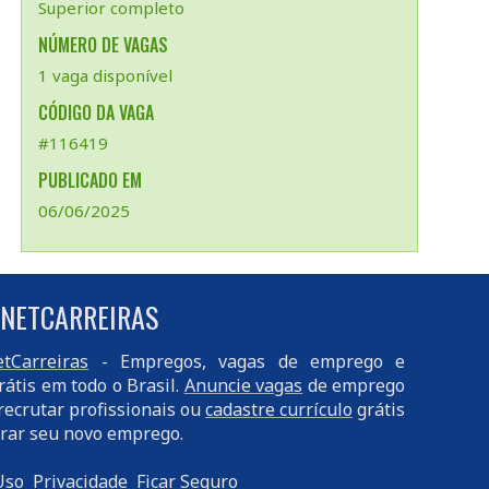
Superior completo
NÚMERO DE VAGAS
1 vaga disponível
CÓDIGO DA VAGA
#116419
PUBLICADO EM
06/06/2025
 NETCARREIRAS
tCarreiras
- Empregos, vagas de emprego e
rátis em todo o Brasil.
Anuncie vagas
de emprego
recrutar profissionais ou
cadastre currículo
grátis
rar seu novo emprego.
Uso
Privacidade
Ficar Seguro