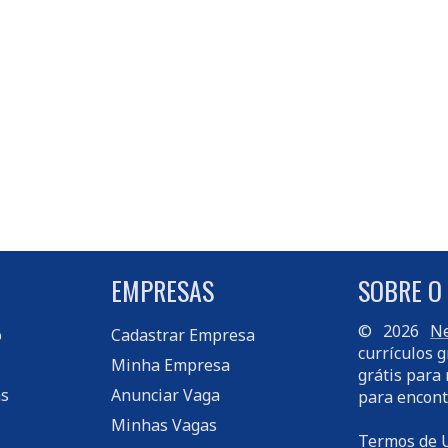
EMPRESAS
SOBRE O
© 2026
Ne
o
Cadastrar Empresa
currículos g
Minha Empresa
grátis para 
s
Anunciar Vaga
para encont
Minhas Vagas
Termos de 