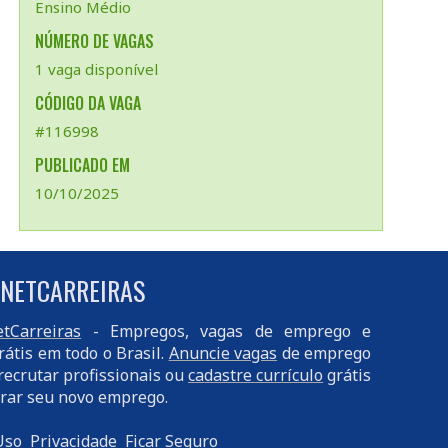
Ensino Médio
NÚMERO DE VAGAS
1 vaga disponível
CÓDIGO DA VAGA
#116998
PUBLICADO EM
10/10/2025
 NETCARREIRAS
tCarreiras
- Empregos, vagas de emprego e
rátis em todo o Brasil.
Anuncie vagas
de emprego
recrutar profissionais ou
cadastre currículo
grátis
rar seu novo emprego.
Uso
Privacidade
Ficar Seguro