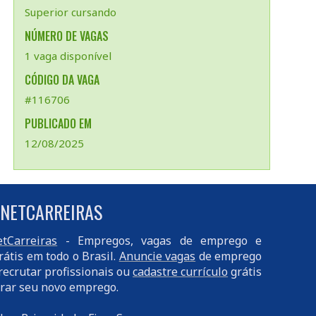
Superior cursando
NÚMERO DE VAGAS
1 vaga disponível
CÓDIGO DA VAGA
#116706
PUBLICADO EM
12/08/2025
 NETCARREIRAS
tCarreiras
- Empregos, vagas de emprego e
rátis em todo o Brasil.
Anuncie vagas
de emprego
recrutar profissionais ou
cadastre currículo
grátis
rar seu novo emprego.