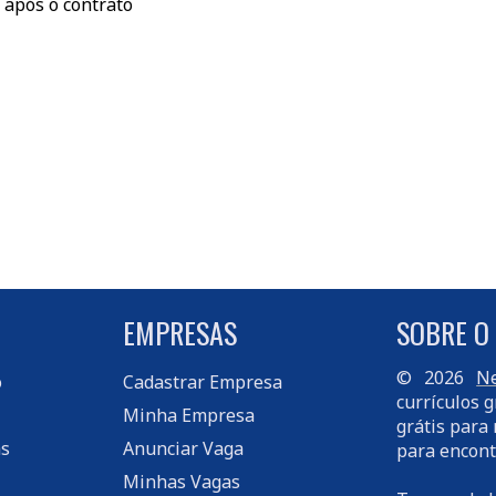
 após o contrato
EMPRESAS
SOBRE O
© 2026
Ne
o
Cadastrar Empresa
currículos g
Minha Empresa
grátis para 
s
Anunciar Vaga
para encont
Minhas Vagas