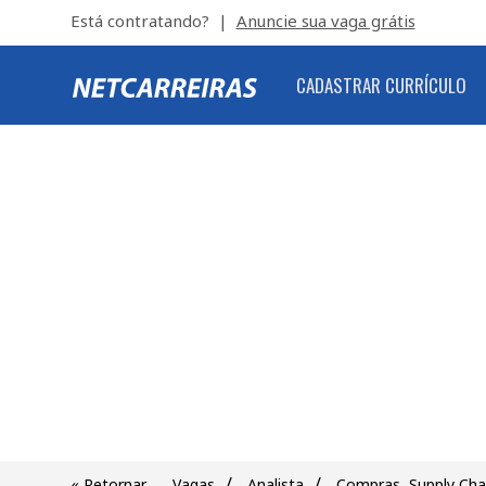
Está contratando? |
Anuncie sua vaga grátis
CADASTRAR CURRÍCULO
/
/
« Retornar
Vagas
Analista
Compras, Supply Cha