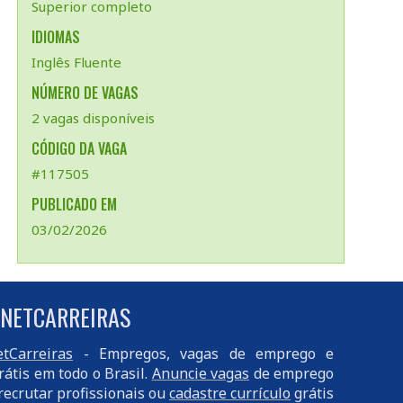
Superior completo
IDIOMAS
Inglês Fluente
NÚMERO DE VAGAS
2 vagas disponíveis
CÓDIGO DA VAGA
#117505
PUBLICADO EM
03/02/2026
 NETCARREIRAS
tCarreiras
- Empregos, vagas de emprego e
rátis em todo o Brasil.
Anuncie vagas
de emprego
recrutar profissionais ou
cadastre currículo
grátis