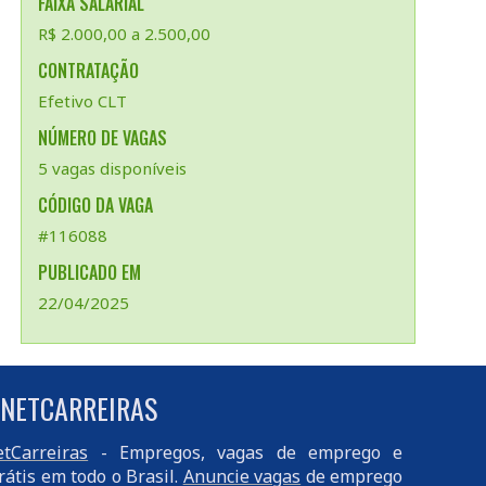
FAIXA SALARIAL
R$ 2.000,00 a 2.500,00
CONTRATAÇÃO
Efetivo CLT
NÚMERO DE VAGAS
5 vagas disponíveis
CÓDIGO DA VAGA
#116088
PUBLICADO EM
22/04/2025
 NETCARREIRAS
tCarreiras
- Empregos, vagas de emprego e
rátis em todo o Brasil.
Anuncie vagas
de emprego