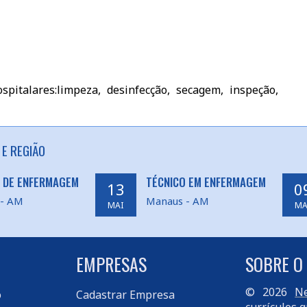
pitalares:limpeza, desinfecção, secagem, inspeção,
 E REGIÃO
 DE ENFERMAGEM
TÉCNICO EM ENFERMAGEM
13
0
 - AM
Manaus - AM
MAI
MA
EMPRESAS
SOBRE O
© 2026
Ne
o
Cadastrar Empresa