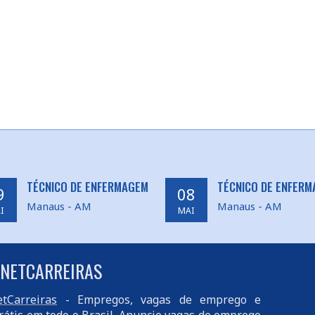
TÉCNICO DE ENFERMAGEM
TÉCNICO DE ENFER
9
08
Manaus - AM
Manaus - AM
I
MAI
 NETCARREIRAS
tCarreiras
- Empregos, vagas de emprego e