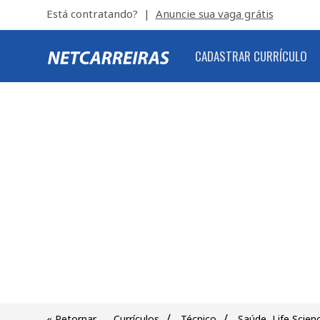
Está contratando? |
Anuncie sua vaga grátis
CADASTRAR CURRÍCULO
/
/
« Retornar
Currículos
Técnico
Saúde, Life Scien